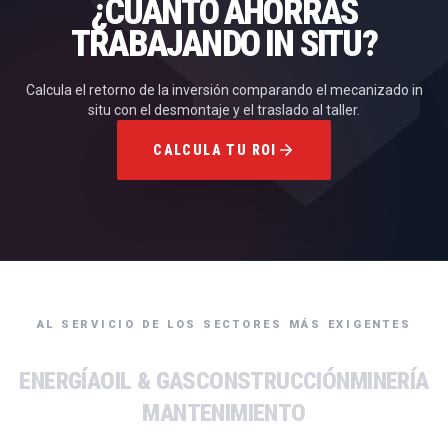
¿CUÁNTO AHORRAS
TRABAJANDO IN SITU?
Calcula el retorno de la inversión comparando el mecanizado in
situ con el desmontaje y el traslado al taller.
CALCULA TU ROI
AL SERVICIO DE LOS SECTORES MÁS EXIGENTES
ENERGÍA
OIL & GAS
CONSTRUCCIÓN
MINERÍA
MANTENIMIENTO