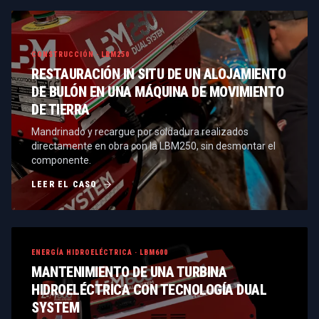
CONSTRUCCIÓN · LBM250
RESTAURACIÓN IN SITU DE UN ALOJAMIENTO
DE BULÓN EN UNA MÁQUINA DE MOVIMIENTO
DE TIERRA
Mandrinado y recargue por soldadura realizados
directamente en obra con la LBM250, sin desmontar el
componente.
LEER EL CASO
ENERGÍA HIDROELÉCTRICA · LBM600
MANTENIMIENTO DE UNA TURBINA
HIDROELÉCTRICA CON TECNOLOGÍA DUAL
SYSTEM