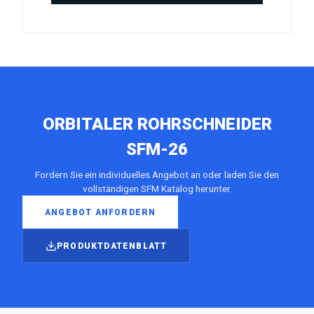
ORBITALER ROHRSCHNEIDER
SFM-26
Fordern Sie ein individuelles Angebot an oder laden Sie den
vollständigen SFM Katalog herunter.
ANGEBOT ANFORDERN
PRODUKTDATENBLATT