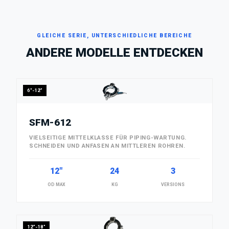
GLEICHE SERIE, UNTERSCHIEDLICHE BEREICHE
ANDERE MODELLE ENTDECKEN
6"-12"
SFM-612
VIELSEITIGE MITTELKLASSE FÜR PIPING-WARTUNG.
SCHNEIDEN UND ANFASEN AN MITTLEREN ROHREN.
12"
24
3
OD MAX
KG
VERSIONS
12"-18"