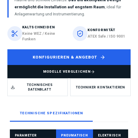
ermöglicht die Installation auf engstem Raum
, ideal für
Anlagenwartung und Instrumentierung.
KALTSCHNEIDEN
KONFORMITÄT
Keine WEZ / Keine
ATEX Safe / ISO 9001
Funken
KONFIGURIEREN & ANGEBOT
MODELLE VERGLEICHEN
TECHNISCHES
TECHNIKER KONTAKTIEREN
DATENBLATT
TECHNISCHE SPEZIFIKATIONEN
PARAMETER
PNEUMATISCH
ELEKTRISCH
HY