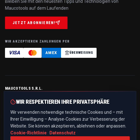
Bleiben Sie mit den neuesten Tipps und Technologien von
Maucotools auf dem Laufenden
JETZT ABONNIEREN!
WIR AKZEPTIEREN ZAHLUNGEN PER
VISA
AMEX
ÜBERWEISUNG
MAUCOTOOLS S.R.L.
Contrada Serramonda, Z.I. — 88044 Marcellinara (CZ), Italia
WIR RESPEKTIEREN IHRE PRIVATSPHÄRE
P.IVA / C.F.
IT03299510796
· REA
CZ-194125
· Cap. soc.
€ 10.000,00 i.v.
Wir verwenden notwendige technische Cookies und – mit
+39 0961 021836
Ihrer Einwilligung – Analyse-Cookies zur Verbesserung der
info@maucotools.com
Website. Sie können akzeptieren, ablehnen oder anpassen.
PEC:
maucotoolssrl@pec.it
Cookie-Richtlinie
·
Datenschutz