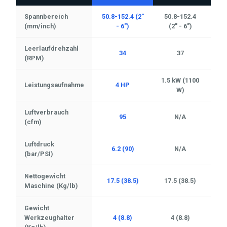
Spannbereich
50.8-152.4 (2"
50.8-152.4
50.
(mm/inch)
- 6")
(2" - 6")
Leerlaufdrehzahl
34
37
(RPM)
1.5 kW (1100
Leistungsaufnahme
4 HP
W)
Luftverbrauch
95
N/A
(cfm)
Luftdruck
6.2 (90)
N/A
(bar/PSI)
Nettogewicht
17.5 (38.5)
17.5 (38.5)
17
Maschine (Kg/lb)
Gewicht
Werkzeughalter
4 (8.8)
4 (8.8)