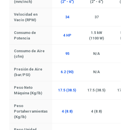
(mm/inch)
(2" - 6")
(2" - 6")
(2" - 6
Velocidad en
34
37
35
Vacío (RPM)
Consumo de
1.5 kW
5 HP 
4 HP
Potencia
(1100 W)
Phas
Consumo de Aire
95
N/A
N/A
(cfm)
Presión de Aire
6.2 (90)
N/A
N/A
(bar/PSI)
Peso Neto
17.5 (38.5)
17.5 (38.5)
17.5 (3
Máquina (Kg/lb)
Peso
Portaherramientas
4 (8.8)
4 (8.8)
4 (8.
(Kg/lb)
Peso Unidad