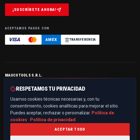
¡SUSCRÍBETE AHORA!
ACEPTAMOS PAGOS CON
VISA
AMEX
TRANSFERENCIA
MAUCOTOOLS S.R.L.
Contrada Serramonda, Z.I. — 88044 Marcellinara (CZ), Italia
RESPETAMOS TU PRIVACIDAD
P.IVA / C.F.
IT03299510796
· REA
CZ-194125
· Cap. soc.
€ 10.000,00 i.v.
Usamos cookies técnicas necesarias y, con tu
+39 0961 021836
consentimiento, cookies analíticas para mejorar el sitio.
info@maucotools.com
Puedes aceptar, rechazar o personalizar.
Política de
PEC:
maucotoolssrl@pec.it
cookies
·
Política de privacidad
ACEPTAR TODO