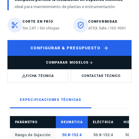
ideal para mantenimiento de plantas e instrumentación.
CORTE EN FRÍO
CONFORMIDAD
Sin ZAT / Sin chispas
ATEX Safe / ISO 9001
CONFIGURAR & PRESUPUESTO
COMPARAR MODELOS
FICHA TÉCNICA
CONTACTAR TÉCNICO
ESPECIFICACIONES TÉCNICAS
PARÁMETRO
NEUMÁTICA
ELÉCTRICA
HIDRÁU
Rango de Sujeción
50.8-152.4
50.8-152.4
50.8-15