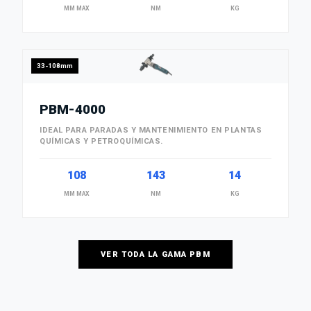
MM MAX
NM
KG
33-108mm
PBM-4000
IDEAL PARA PARADAS Y MANTENIMIENTO EN PLANTAS
QUÍMICAS Y PETROQUÍMICAS.
108
143
14
MM MAX
NM
KG
VER TODA LA GAMA PBM