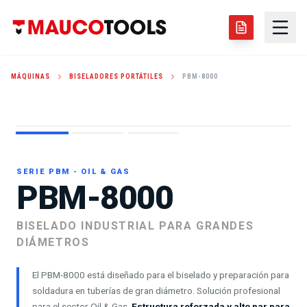
MÁQUINAS
BISELADORES PORTÁTILES
PBM-8000
ID LOCKING: 49-203MM
SERIE PBM - OIL & GAS
PBM-8000
BISELADO INDUSTRIAL PARA GRANDES
DIÁMETROS
El PBM-8000 está diseñado para el biselado y preparación para
soldadura en tuberías de gran diámetro. Solución profesional
para el sector Oil & Gas.
Estructura reforzada y alto par para