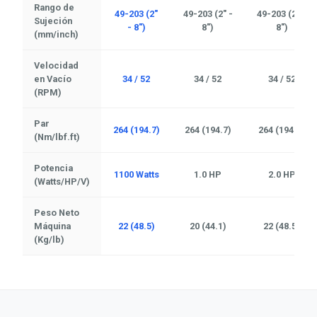
Rango de
49-203 (2"
49-203 (2" -
49-203 (2" -
Sujeción
- 8")
8")
8")
(mm/inch)
Velocidad
en Vacío
34 / 52
34 / 52
34 / 52
(RPM)
Par
264 (194.7)
264 (194.7)
264 (194.7)
(Nm/lbf.ft)
Potencia
1100 Watts
1.0 HP
2.0 HP
(Watts/HP/V)
Peso Neto
Máquina
22 (48.5)
20 (44.1)
22 (48.5)
(Kg/lb)