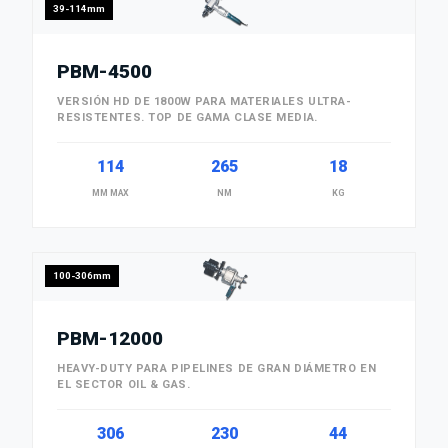
39-114mm
PBM-4500
VERSIÓN HD DE 1800W PARA MATERIALES ULTRA-
RESISTENTES. TOP DE GAMA CLASE MEDIA.
114
265
18
MM MAX
NM
KG
100-306mm
PBM-12000
HEAVY-DUTY PARA PIPELINES DE GRAN DIÁMETRO EN
EL SECTOR OIL & GAS.
306
230
44