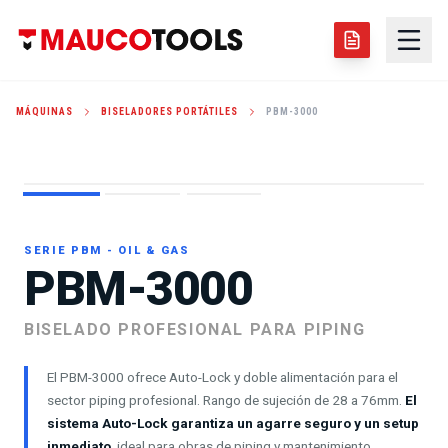
MÁQUINAS
BISELADORES PORTÁTILES
PBM-3000
ID LOCKING: 28-76MM
AUTO-LOCK SYSTEM
SERIE PBM - OIL & GAS
PBM-3000
BISELADO PROFESIONAL PARA PIPING
El PBM-3000 ofrece Auto-Lock y doble alimentación para el
sector piping profesional. Rango de sujeción de 28 a 76mm.
El
sistema Auto-Lock garantiza un agarre seguro y un setup
inmediato
, ideal para obras de piping y mantenimiento