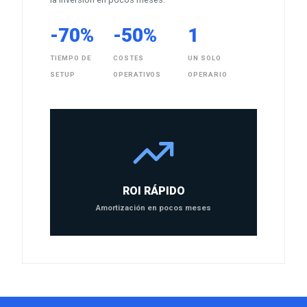
-70%
-50%
1
TIEMPO DE
COSTES
UN SOLO
SETUP
OPERATIVOS
OPERARIO
ROI RÁPIDO
Amortización en pocos meses