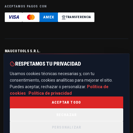
ACEPTAMOS PAGOS CON
VISA
AMEX
TRANSFERENCIA
MAUCOTOOLS S.R.L.
Contrada Serramonda, Z.I. — 88044 Marcellinara (CZ), Italia
RESPETAMOS TU PRIVACIDAD
P.IVA / C.F.
IT03299510796
· REA
CZ-194125
· Cap. soc.
€ 10.000,00 i.v.
Usamos cookies técnicas necesarias y, con tu
+39 0961 021836
consentimiento, cookies analíticas para mejorar el sitio.
info@maucotools.com
Puedes aceptar, rechazar o personalizar.
Política de
PEC:
maucotoolssrl@pec.it
cookies
·
Política de privacidad
ACEPTAR TODO
RECHAZAR
POLÍTICA DE PRIVACIDAD
POLÍTICA DE COOKIES
TÉRMINOS Y CONDICIONES
TRANSPARENCIA PROYECTOS UE
PREFERENCIAS DE COOKIES
PERSONALIZAR
©
2026
MAUCOTOOLS S.R.L.
—
TODOS LOS DERECHOS RESERVADOS