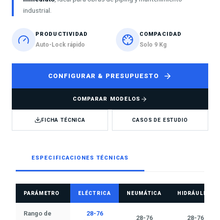
industrial.
PRODUCTIVIDAD
COMPACIDAD
Auto-Lock rápido
Solo 9 Kg
CONFIGURAR & PRESUPUESTO
COMPARAR MODELOS
FICHA TÉCNICA
CASOS DE ESTUDIO
ESPECIFICACIONES TÉCNICAS
PARÁMETRO
ELÉCTRICA
NEUMÁTICA
HIDRÁULICA
Rango de
28-76
28-76
28-76