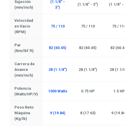
Sujeción
(1.1/8" -
(1.1/8" - 3")
(1.1/8" - 3")
(mm/inch)
3")
Velocidad
en Vacío
75 / 110
75 / 110
75 / 110
(RPM)
Par
82 (60.45)
82 (60.45)
82 (60.45)
(Nm/lbf.ft)
Carrera de
Avance
28 (1.1/8")
28 (1.1/8")
28 (1.1/8")
(mm/inch)
Potencia
1000 Watts
0.75 HP
1.5 HP
(Watts/HP/V)
Peso Neto
Máquina
9 (19.84)
8 (17.63)
9 (19.84)
(Kg/lb)