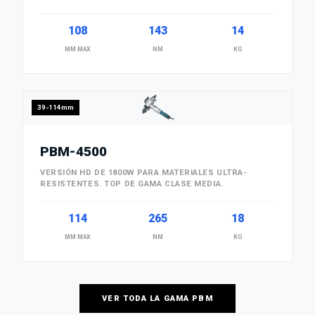
108
143
14
MM MAX
NM
KG
39-114mm
PBM-4500
VERSIÓN HD DE 1800W PARA MATERIALES ULTRA-
RESISTENTES. TOP DE GAMA CLASE MEDIA.
114
265
18
MM MAX
NM
KG
VER TODA LA GAMA PBM