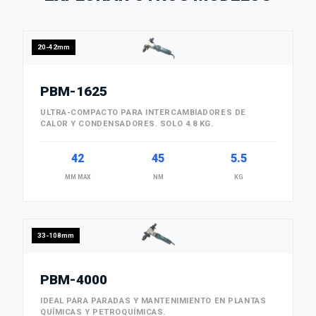
20-42mm
PBM-1625
ULTRA-COMPACTO PARA INTERCAMBIADORES DE
CALOR Y CONDENSADORES. SOLO 4.8 KG.
42
45
5.5
MM MAX
NM
KG
33-108mm
PBM-4000
IDEAL PARA PARADAS Y MANTENIMIENTO EN PLANTAS
QUÍMICAS Y PETROQUÍMICAS.