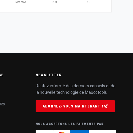
MM MAX
NM
KG
SE
NEWSLETTER
Restez informé des derniers conseils et de
la nouvelle technologie de Maucotools
URS
ABONNEZ-VOUS MAINTENANT !
NOUS ACCEPTONS LES PAIEMENTS PAR