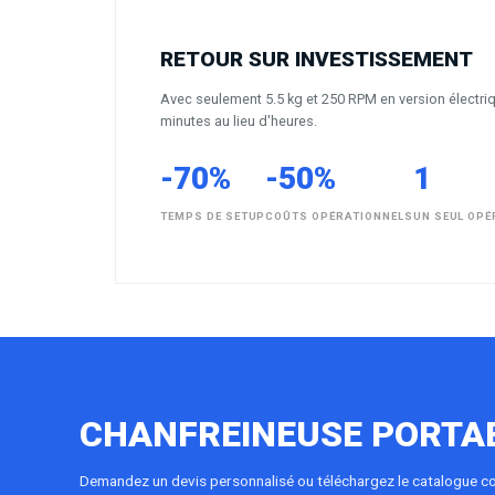
RETOUR SUR INVESTISSEMENT
Avec seulement 5.5 kg et 250 RPM en version électr
minutes au lieu d'heures.
-70%
-50%
1
TEMPS DE SETUP
COÛTS OPÉRATIONNELS
UN SEUL OP
CHANFREINEUSE PORTA
Demandez un devis personnalisé ou téléchargez le catalogue c