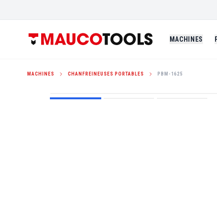
MACHINES
MACHINES
CHANFREINEUSES PORTABLES
PBM-1625
ID LOCKING: 20-42MM
MULTI-DRIVE SYSTEM