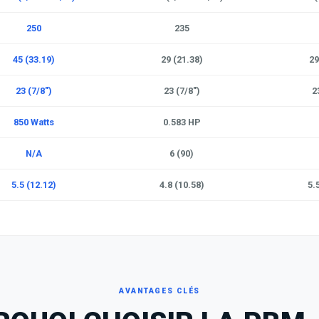
250
235
45 (33.19)
29 (21.38)
29
23 (7/8")
23 (7/8")
2
850 Watts
0.583 HP
N/A
6 (90)
5.5 (12.12)
4.8 (10.58)
5.
AVANTAGES CLÉS