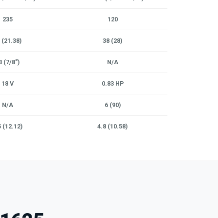
235
120
 (21.38)
38 (28)
3 (7/8")
N/A
18 V
0.83 HP
N/A
6 (90)
5 (12.12)
4.8 (10.58)