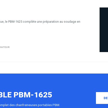
ique, le PBM-1625 complète une préparation au soudage en
ÉRATEUR
BLE PBM-1625
DE
omplet des chanfreineuses portables PBM.