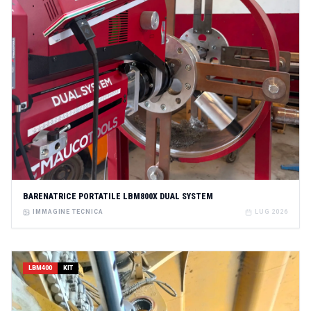
BARENATRICE PORTATILE LBM800X DUAL SYSTEM
IMMAGINE TECNICA
LUG 2026
LBM400
KIT