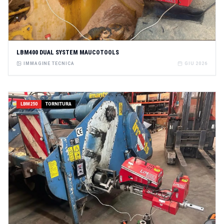
LBM400 DUAL SYSTEM MAUCOTOOLS
IMMAGINE TECNICA
GIU 2026
LBM250
TORNITURA