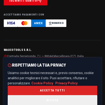
ISCRIVITI SUBITO!
ACCETTIAMO PAGAMENTI CON
VISA
AMEX
BONIFICO
MAUCOTOOLS S.R.L.
Contrada Serramonda, Z.I. — 88044 Marcellinara (CZ), Italia
P.IVA / C.F.
IT03299510796
· REA
CZ-194125
· Cap. soc.
€ 10.000,00 i.v.
RISPETTIAMO LA TUA PRIVACY
+39 0961 021836
Usiamo cookie tecnici necessari e, previo consenso, cookie
info@maucotools.com
analitici per migliorare il sito. Puoi accettare, rifiutare o
PEC:
maucotoolssrl@pec.it
personalizzare.
Cookie Policy
·
Privacy Policy
ACCETTA TUTTI
RIFIUTA
PRIVACY POLICY
COOKIE POLICY
TERMINI E CONDIZIONI
TRASPARENZA PROGETTI UE