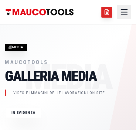
MEDIA
MEDIA
MAUCOTOOLS
GALLERIA MEDIA
IMMAGINE TECNICA
GIUGNO 2026
VIDEO E IMMAGINI DELLE LAVORAZIONI ON-SITE
ALESATRICE PORTATILE LBM250
IN EVIDENZA
LBM250
SALDATURA