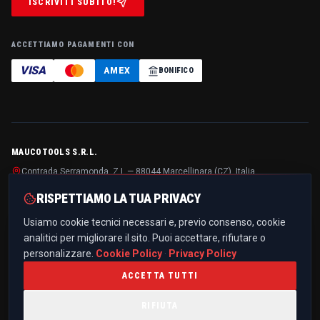
ISCRIVITI SUBITO!
ACCETTIAMO PAGAMENTI CON
VISA
AMEX
BONIFICO
MAUCOTOOLS S.R.L.
Contrada Serramonda, Z.I. — 88044 Marcellinara (CZ), Italia
P.IVA / C.F.
IT03299510796
· REA
CZ-194125
· Cap. soc.
€ 10.000,00 i.v.
RISPETTIAMO LA TUA PRIVACY
+39 0961 021836
Usiamo cookie tecnici necessari e, previo consenso, cookie
info@maucotools.com
analitici per migliorare il sito. Puoi accettare, rifiutare o
PEC:
maucotoolssrl@pec.it
personalizzare.
Cookie Policy
·
Privacy Policy
ACCETTA TUTTI
RIFIUTA
PRIVACY POLICY
COOKIE POLICY
TERMINI E CONDIZIONI
TRASPARENZA PROGETTI UE