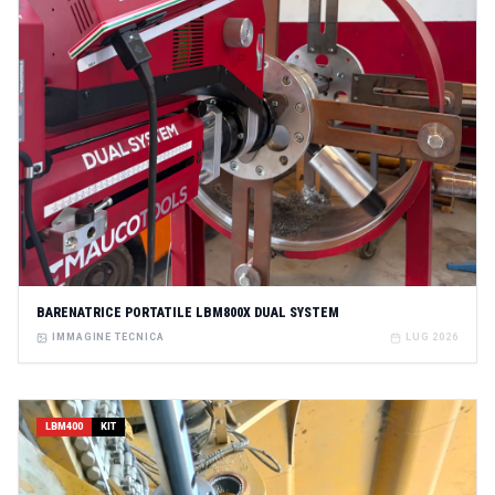
BARENATRICE PORTATILE LBM800X DUAL SYSTEM
IMMAGINE TECNICA
LUG 2026
LBM400
KIT