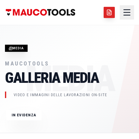
MEDIA
MEDIA
MAUCOTOOLS
GALLERIA MEDIA
IMMAGINE TECNICA
GIUGNO 2026
VIDEO E IMMAGINI DELLE LAVORAZIONI ON-SITE
ALESATRICE PORTATILE LBM250
IN EVIDENZA
LBM250
SALDATURA