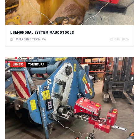
LBM400 DUAL SYSTEM MAUCOTOOLS
IMMAGINE TECNICA
GIU 2026
LBM250
TORNITURA