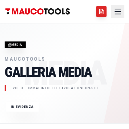
MEDIA
MEDIA
MAUCOTOOLS
GALLERIA MEDIA
IMMAGINE TECNICA
GIUGNO 2026
VIDEO E IMMAGINI DELLE LAVORAZIONI ON-SITE
ALESATRICE PORTATILE LBM250
IN EVIDENZA
LBM250
SALDATURA