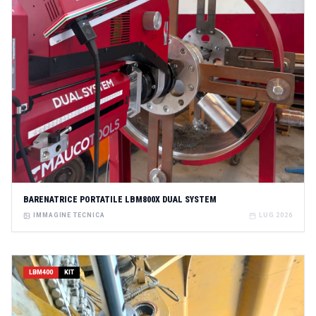
BARENATRICE PORTATILE LBM800X DUAL SYSTEM
IMMAGINE TECNICA
LUG 2026
LBM400
KIT