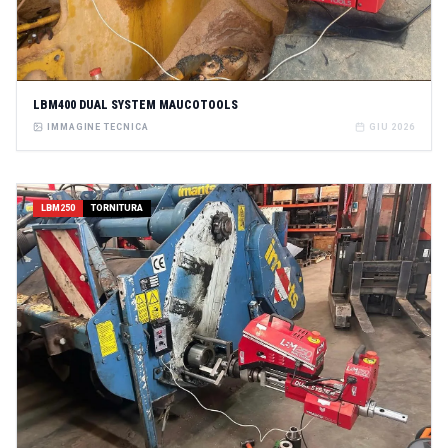
LBM400 DUAL SYSTEM MAUCOTOOLS
IMMAGINE TECNICA
GIU 2026
LBM250
TORNITURA