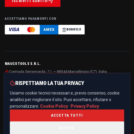
ISCRIVITI SUBITO!
ACCETTIAMO PAGAMENTI CON
VISA
AMEX
BONIFICO
MAUCOTOOLS S.R.L.
Contrada Serramonda, Z.I. — 88044 Marcellinara (CZ), Italia
P.IVA / C.F.
IT03299510796
· REA
CZ-194125
· Cap. soc.
€ 10.000,00 i.v.
RISPETTIAMO LA TUA PRIVACY
+39 0961 021836
Usiamo cookie tecnici necessari e, previo consenso, cookie
info@maucotools.com
analitici per migliorare il sito. Puoi accettare, rifiutare o
PEC:
maucotoolssrl@pec.it
personalizzare.
Cookie Policy
·
Privacy Policy
ACCETTA TUTTI
RIFIUTA
PRIVACY POLICY
COOKIE POLICY
TERMINI E CONDIZIONI
TRASPARENZA PROGETTI UE