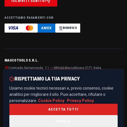
ISCRIVITI SUBITO!
ACCETTIAMO PAGAMENTI CON
VISA
AMEX
BONIFICO
MAUCOTOOLS S.R.L.
Contrada Serramonda, Z.I. — 88044 Marcellinara (CZ), Italia
P.IVA / C.F.
IT03299510796
· REA
CZ-194125
· Cap. soc.
€ 10.000,00 i.v.
RISPETTIAMO LA TUA PRIVACY
+39 0961 021836
Usiamo cookie tecnici necessari e, previo consenso, cookie
info@maucotools.com
analitici per migliorare il sito. Puoi accettare, rifiutare o
PEC:
maucotoolssrl@pec.it
personalizzare.
Cookie Policy
·
Privacy Policy
ACCETTA TUTTI
RIFIUTA
PRIVACY POLICY
COOKIE POLICY
TERMINI E CONDIZIONI
TRASPARENZA PROGETTI UE