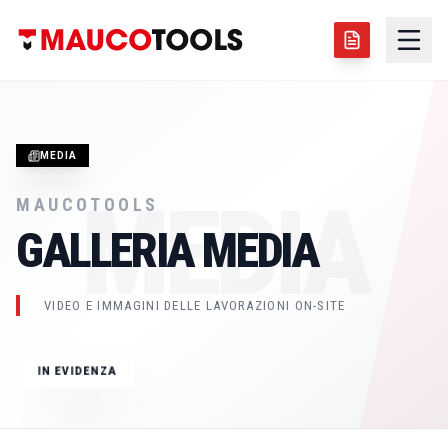
MEDIA
MEDIA
MAUCOTOOLS
GALLERIA MEDIA
IMMAGINE TECNICA
GIUGNO 2026
VIDEO E IMMAGINI DELLE LAVORAZIONI ON-SITE
ALESATRICE PORTATILE LBM250
IN EVIDENZA
LBM250
SALDATURA