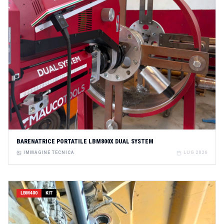
BARENATRICE PORTATILE LBM800X DUAL SYSTEM
IMMAGINE TECNICA
LUG 2026
LBM400
KIT