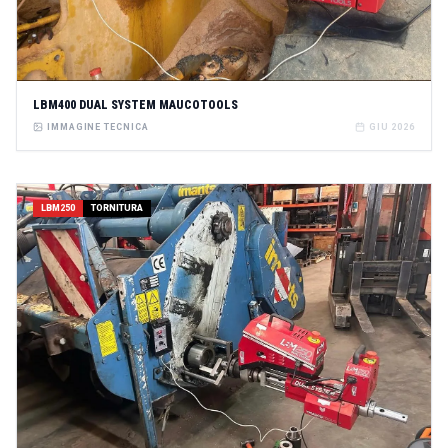
LBM400 DUAL SYSTEM MAUCOTOOLS
IMMAGINE TECNICA
GIU 2026
LBM250
TORNITURA