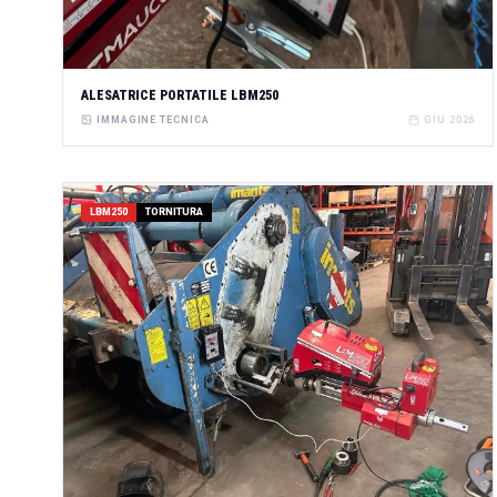
ALESATRICE PORTATILE LBM250
IMMAGINE TECNICA
GIU 2026
LBM250
TORNITURA