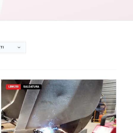
TI
LBM250
SALDATURA