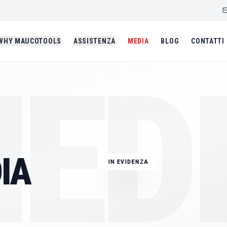
WHY MAUCOTOOLS
ASSISTENZA
MEDIA
BLOG
CONTATTI
ED
IMMAGINE TECNICA
GIUGNO 2026
ALESATRICE PORT
IA
IN EVIDENZA
LBM250
SALDATURA