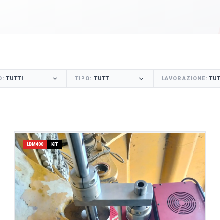
O
:
TUTTI
TIPO
:
TUTTI
LAVORAZIONE
:
TUT
LBM400
KIT