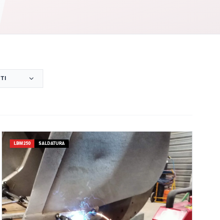
TI
LBM250
SALDATURA