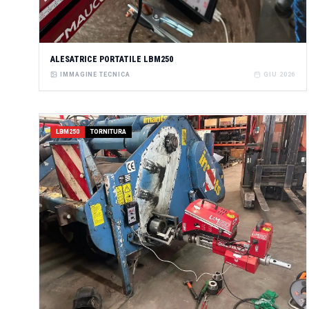
ALESATRICE PORTATILE LBM250
IMMAGINE TECNICA
GIU 2026
LBM250
TORNITURA