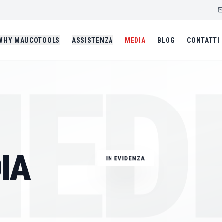
WHY MAUCOTOOLS
ASSISTENZA
MEDIA
BLOG
CONTATTI
ED
IMMAGINE TECNICA
GIUGNO 2026
ALESATRICE PORT
IA
IN EVIDENZA
LBM250
SALDATURA