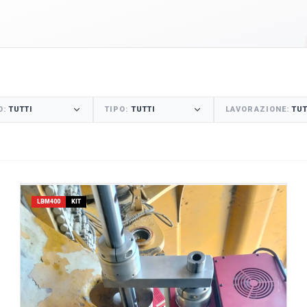
O
:
TUTTI
TIPO
:
TUTTI
LAVORAZIONE
:
TUT
LBM400
KIT